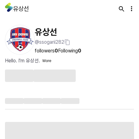
유상선
유상선
@ssogarii282
followers
0
Following
0
Hello. I'm 유상선.
More