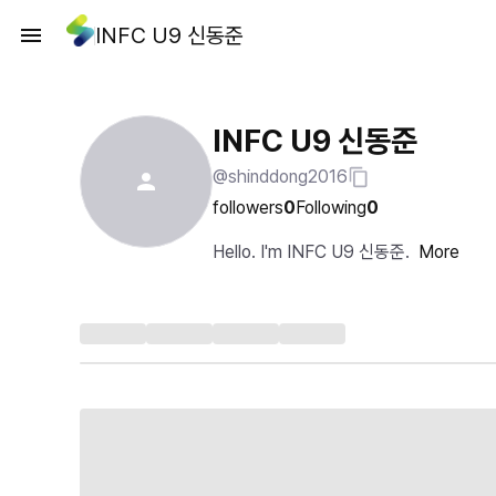
INFC U9 신동준
INFC U9 신동준
@shinddong2016
followers
0
Following
0
Hello. I'm INFC U9 신동준.
More