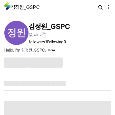
김정원_GSPC
김정원_GSPC
@jwlov
followers
1
Following
0
Hello. I'm 김정원_GSPC.
More