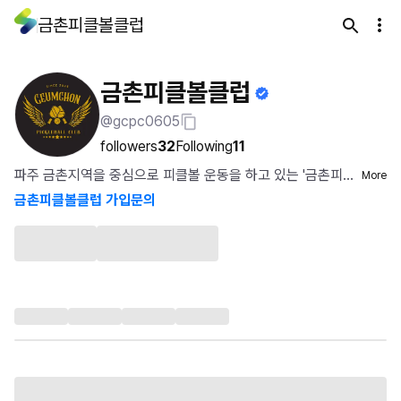
금촌피클볼클럽
금촌피클볼클럽
@gcpc0605
followers
32
Following
11
파주 금촌지역을 중심으로 피클볼 운동을 하고 있는 '금촌피
More
클볼클럽'입니다....
금촌피클볼클럽 가입문의