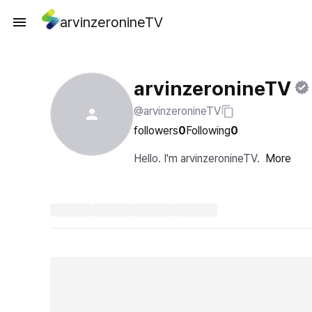
arvinzeronineTV
arvinzeronineTV
@arvinzeronineTV
followers
0
Following
0
Hello. I'm arvinzeronineTV.
More