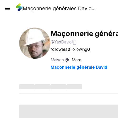
Maçonnerie générales David David yao
Maçonnerie généra
@YaoDavid
followers
0
Following
0
Maison 🏠
More
Maçonnerie générale David