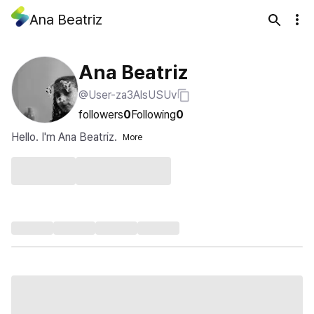
Ana Beatriz
Ana Beatriz
@User-za3AlsUSUv
followers
0
Following
0
Hello. I'm Ana Beatriz.
More