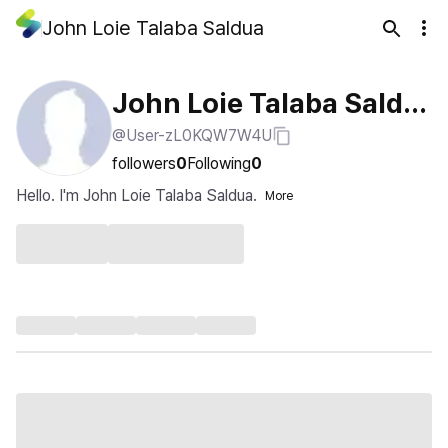
John Loie Talaba Saldua
John Loie Talaba Saldu
@User-zL0KQW7W4U
a
followers
0
Following
0
Hello. I'm John Loie Talaba Saldua.
More