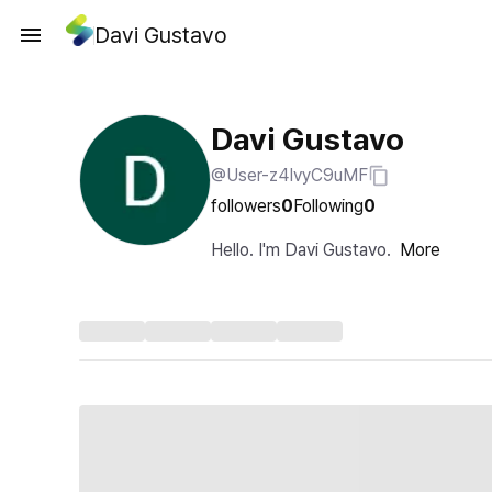
Davi Gustavo
Davi Gustavo
@User-z4IvyC9uMF
followers
0
Following
0
Hello. I'm Davi Gustavo.
More