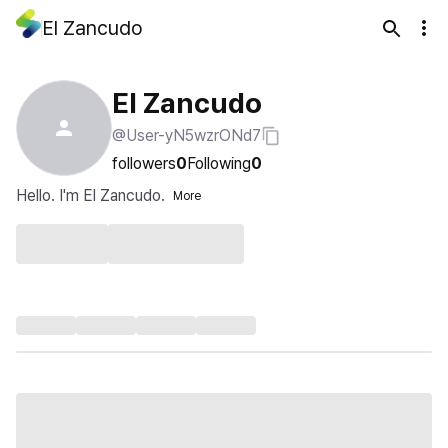
El Zancudo
El Zancudo
@User-yN5wzrONd7
followers
0
Following
0
Hello. I'm El Zancudo.
More