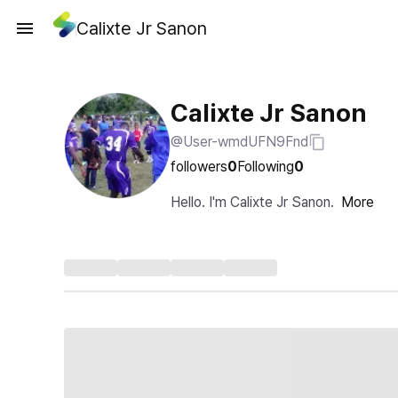
Calixte Jr Sanon
Calixte Jr Sanon
@User-wmdUFN9Fnd
followers
0
Following
0
Hello. I'm Calixte Jr Sanon.
More