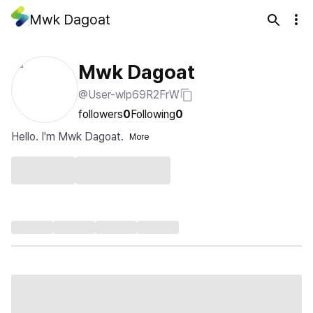
Mwk Dagoat
Mwk Dagoat
@User-wlp69R2FrW
followers
0
Following
0
Hello. I'm Mwk Dagoat.
More