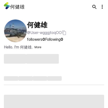
何健雄
何健雄
@User-wgggjtoqOO
followers
0
Following
0
Hello. I'm 何健雄.
More