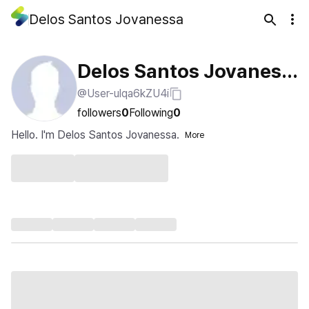
Delos Santos Jovanessa
Delos Santos Jovaness
@User-ulqa6kZU4i
a
followers
0
Following
0
Hello. I'm Delos Santos Jovanessa.
More