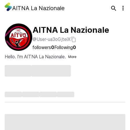
AITNA La Nazionale
AITNA La Nazionale
@User-ua3oGjteiX
followers
0
Following
0
Hello. I'm AITNA La Nazionale.
More