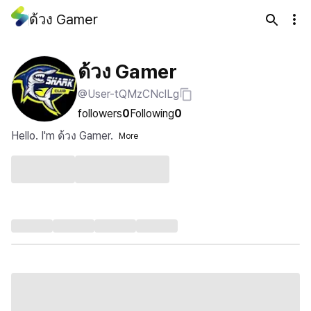
ด้วง Gamer
ด้วง Gamer
@User-tQMzCNclLg
followers
0
Following
0
Hello. I'm ด้วง Gamer.
More