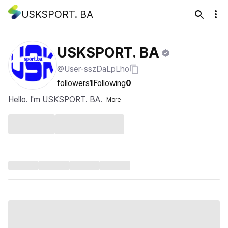
USKSPORT. BA
USKSPORT. BA
@User-sszDaLpLho
followers
1
Following
0
Hello. I'm USKSPORT. BA.
More