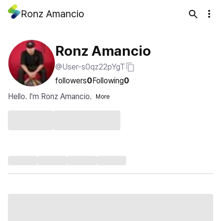
Ronz Amancio
Ronz Amancio
@User-s0qz22pYgT
followers
0
Following
0
Hello. I'm Ronz Amancio.
More