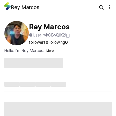
Rey Marcos
Rey Marcos
@User-rykCBVQiK2
followers
0
Following
0
Hello. I'm Rey Marcos.
More