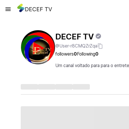
DECEF TV
DECEF TV
@User-r8CMQZrZqa
followers
0
Following
0
Um canal voltado para para o entrete
portivos.