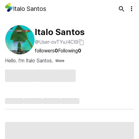
Italo Santos
Italo Santos
@User-ovTYvJ4CI9
followers
0
Following
0
Hello. I'm Italo Santos.
More