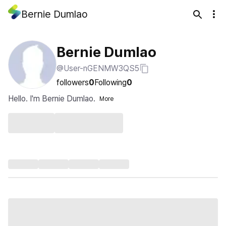
Bernie Dumlao
Bernie Dumlao
@User-nGENMW3QS5
followers
0
Following
0
Hello. I'm Bernie Dumlao.
More