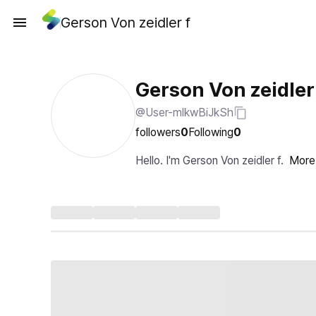
Gerson Von zeidler f
Gerson Von zeidler
@User-mlkwBiJkSh
followers
0
Following
0
Hello. I'm Gerson Von zeidler f.
More