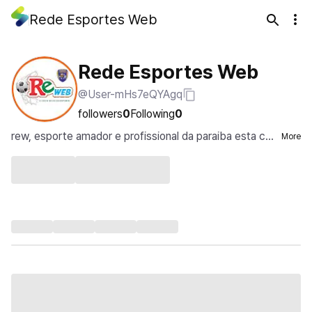
Rede Esportes Web
Rede Esportes Web
@User-mHs7eQYAgq
followers
0
Following
0
rew, esporte amador e profissional da paraiba esta co
More
m a gente, noticias pelo mundo