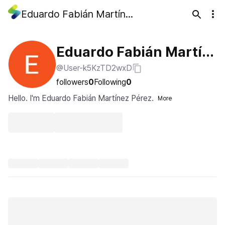
Eduardo Fabián Martínez Pérez
Eduardo Fabián Martín
@User-k5KzTD2wxD
ez Pérez
followers
0
Following
0
Hello. I'm Eduardo Fabián Martínez Pérez.
More