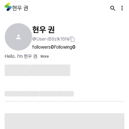
현우 권
현우 권
@User-iB9zIk16Ni
followers
0
Following
0
Hello. I'm 현우 권.
More