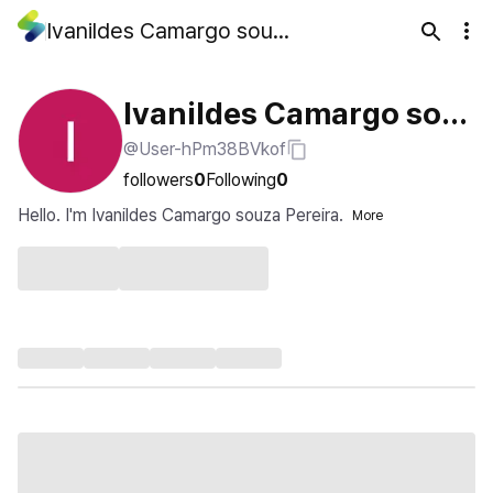
Ivanildes Camargo souza Pereira
Ivanildes Camargo sou
@User-hPm38BVkof
za Pereira
followers
0
Following
0
Hello. I'm Ivanildes Camargo souza Pereira.
More