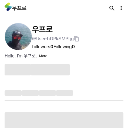
우프로
우프로
@User-hDPkSMPtjg
followers
0
Following
0
Hello. I'm 우프로.
More