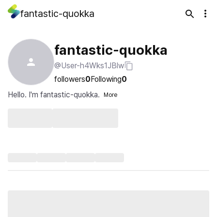
fantastic-quokka
fantastic-quokka
@User-h4Wks1JBlw
followers
0
Following
0
Hello. I'm fantastic-quokka.
More