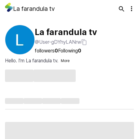
La farandula tv
La farandula tv
@User-gDYhyLANrw
followers
0
Following
0
Hello. I'm La farandula tv.
More