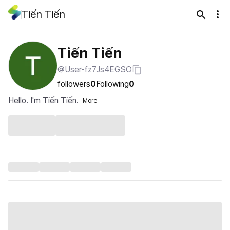
Tiến Tiến
Tiến Tiến
@User-fz7Js4EGSO
followers
0
Following
0
Hello. I'm Tiến Tiến.
More