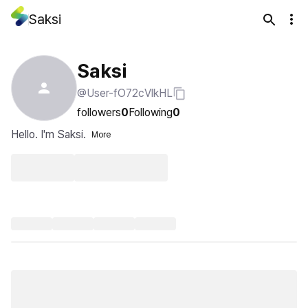
Saksi
Saksi
@User-fO72cVlkHL
followers
0
Following
0
Hello. I'm Saksi.
More