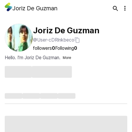
Joriz De Guzman
Joriz De Guzman
@User-cDRlnkbeco
followers
0
Following
0
Hello. I'm Joriz De Guzman.
More