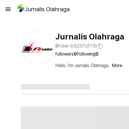
Jurnalis Olahraga
Jurnalis Olahraga
@User-bS237UF7Sr
followers
0
Following
0
Hello. I'm Jurnalis Olahraga.
More