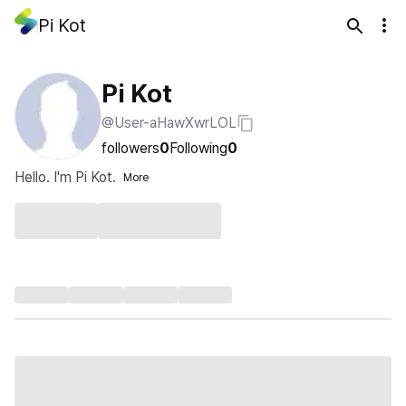
Pi Kot
Pi Kot
@User-aHawXwrLOL
followers
0
Following
0
Hello. I'm Pi Kot.
More