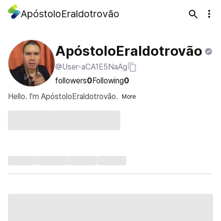
ApóstoloEraldotrovão
ApóstoloEraldotrovão
@User-aCA1E5NaAg
followers
0
Following
0
Hello. I'm ApóstoloEraldotrovão.
More