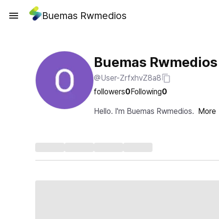
Buemas Rwmedios
Buemas Rwmedios
@User-ZrfxhvZ8a8
followers
0
Following
0
Hello. I'm Buemas Rwmedios.
More