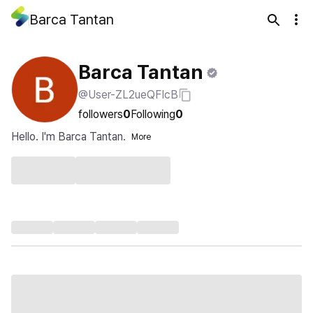
Barca Tantan
Barca Tantan
@User-ZL2ueQFIcB
followers
0
Following
0
Hello. I'm Barca Tantan.
More