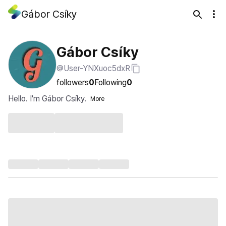
Gábor Csíky
Gábor Csíky
@User-YNXuoc5dxR
followers
0
Following
0
Hello. I'm Gábor Csíky.
More