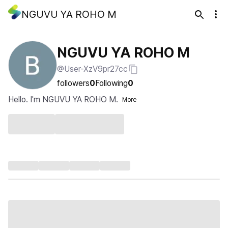
NGUVU YA ROHO M
NGUVU YA ROHO M
@User-XzV9pr27cc
followers
0
Following
0
Hello. I'm NGUVU YA ROHO M.
More