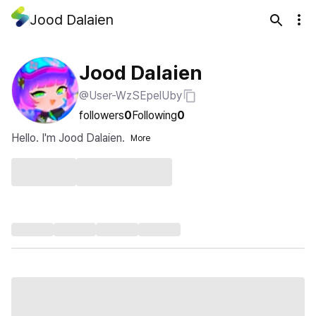
Jood Dalaien
Jood Dalaien
@User-WzSEpelUby
followers
0
Following
0
Hello. I'm Jood Dalaien.
More