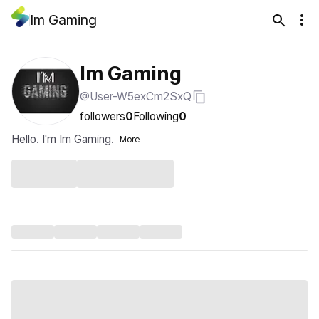
Im Gaming
Im Gaming
@User-W5exCm2SxQ
followers
0
Following
0
Hello. I'm Im Gaming.
More