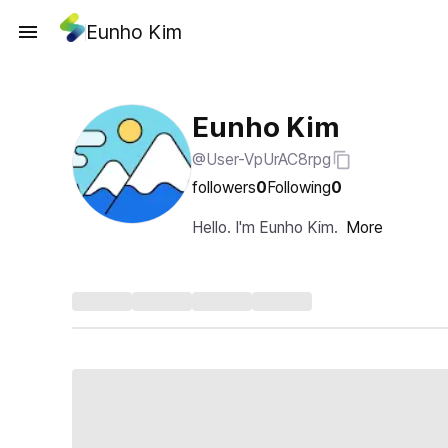
Eunho Kim
Eunho Kim
@User-VpUrAC8rpg
followers
0
Following
0
Hello. I'm Eunho Kim.
More