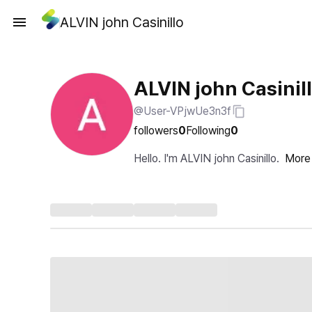
ALVIN john Casinillo
ALVIN john Casinil
@User-VPjwUe3n3f
followers
0
Following
0
Hello. I'm ALVIN john Casinillo.
More