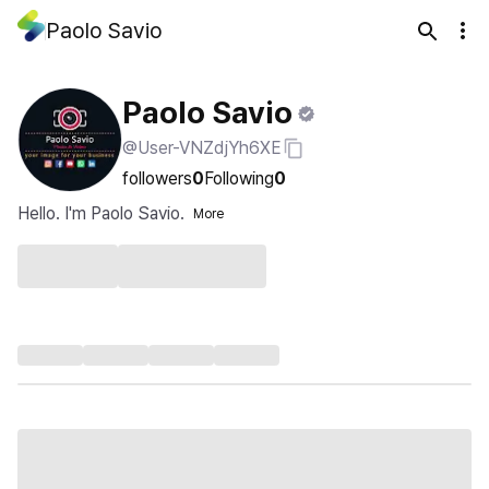
Paolo Savio
Paolo Savio
@User-VNZdjYh6XE
followers
0
Following
0
Hello. I'm Paolo Savio.
More