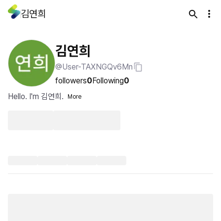
김연희
김연희
@User-TAXNGQv6Mn
followers
0
Following
0
Hello. I'm 김연희.
More