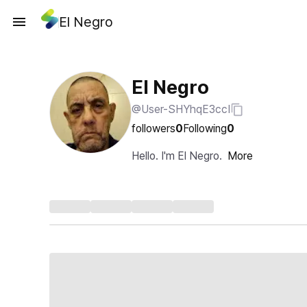
El Negro
El Negro
@User-SHYhqE3ccI
followers
0
Following
0
Hello. I'm El Negro.
More