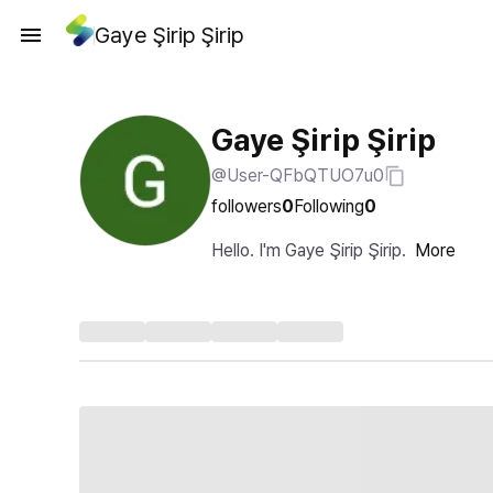
Gaye Şirip Şirip
Gaye Şirip Şirip
@User-QFbQTUO7u0
followers
0
Following
0
Hello. I'm Gaye Şirip Şirip.
More