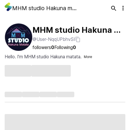
MHM studio Hakuna matata
MHM studio Hakuna m
@User-NqqUPbhvSI
atata
followers
0
Following
0
Hello. I'm MHM studio Hakuna matata.
More