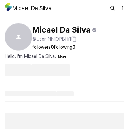
Micael Da Silva
Micael Da Silva
@User-NhIlOPBHi1
followers
0
Following
0
Hello. I'm Micael Da Silva.
More